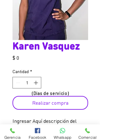
Karen Vasquez
Precio
$ 0
Cantidad
*
(Días de servicio)
Realizar compra
Ingresar Aquí descripción del
ayudador.
Si te gusto, da clic en el botón de
Gerencia
Facebook
Whatsapp
Comercial