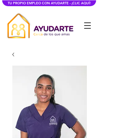
TU PROPIO EMPLEO CON AYUDARTE - ¡CLIC AQUÍ!