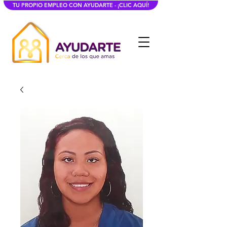
TU PROPIO EMPLEO CON AYUDARTE - ¡CLIC AQUÍ!