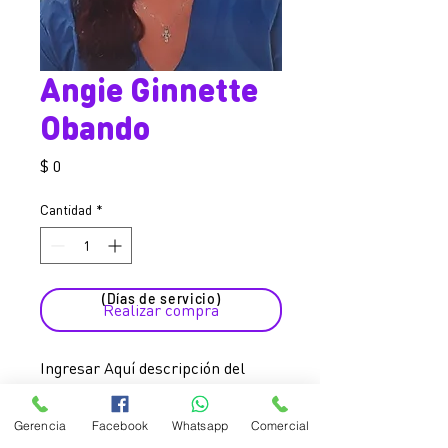
Angie Ginnette
Obando
Precio
$ 0
Cantidad
*
(Días de servicio)
Realizar compra
Ingresar Aquí descripción del
ayudador.
Si te gusto, da clic en el botón de
Gerencia
Facebook
Whatsapp
Comercial
WHATSAPP debajo, para obtener